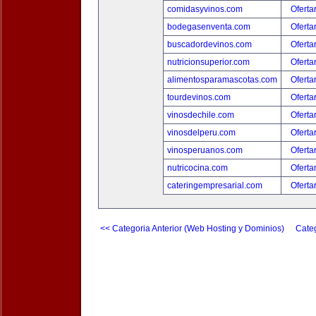
comidasyvinos.com
Oferta
bodegasenventa.com
Oferta
buscadordevinos.com
Oferta
nutricionsuperior.com
Oferta
alimentosparamascotas.com
Oferta
tourdevinos.com
Oferta
vinosdechile.com
Oferta
vinosdelperu.com
Oferta
vinosperuanos.com
Oferta
nutricocina.com
Oferta
cateringempresarial.com
Oferta
<< Categoria Anterior (Web Hosting y Dominios)
Categ