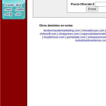
Precio Ofrecido $
Otros dominios en venta:
tendenciasdemarketing.com
|
vinosdecuyo.com
chilesoft.com
|
clickpymes.com
|
especialistaennutr
|
muyfamoso.com
|
pymedata.com
|
soloparanoso
industriasbrasileiras.c