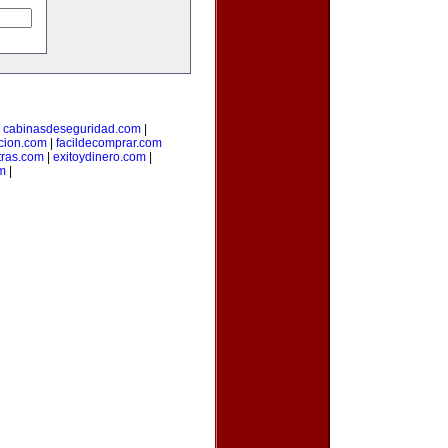
|
cabinasdeseguridad.com
|
icion.com
|
facildecomprar.com
tras.com
|
exitoydinero.com
|
om
|