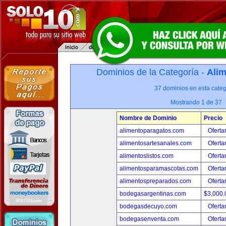
Dominios de la Categoría -
Alim
37 dominios en esta categ
Mostrando 1 de 37
Nombre de Dominio
Precio
alimentoparagatos.com
Oferta
alimentosartesanales.com
Oferta
alimentoslistos.com
Oferta
alimentosparamascotas.com
Oferta
alimentospreparados.com
Oferta
bodegasargentinas.com
$3,000
bodegasdecuyo.com
Oferta
bodegasenventa.com
Oferta