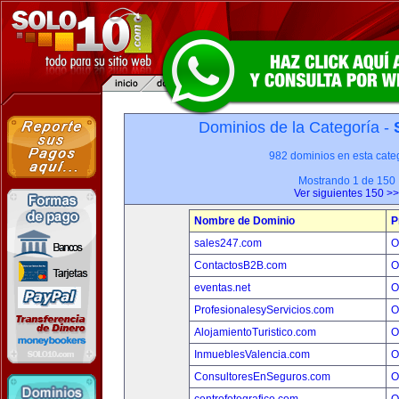
Dominios de la Categoría -
982 dominios en esta categ
Mostrando 1 de 150
Ver siguientes 150 >>
Nombre de Dominio
P
sales247.com
O
ContactosB2B.com
O
eventas.net
O
ProfesionalesyServicios.com
O
AlojamientoTuristico.com
O
InmueblesValencia.com
O
ConsultoresEnSeguros.com
O