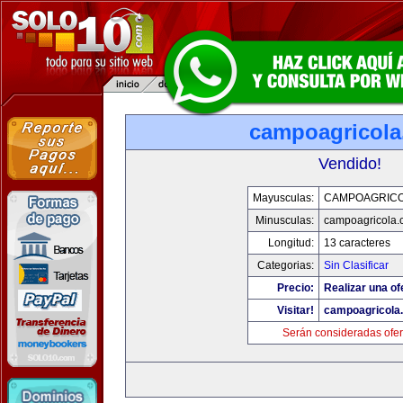
campoagricol
Vendido!
Mayusculas:
CAMPOAGRIC
Minusculas:
campoagricola
Longitud:
13 caracteres
Categorias:
Sin Clasificar
Precio:
Realizar una of
Visitar!
campoagricola
Serán consideradas ofer