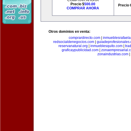
COMPRAR AHORA
Precio $
500.00
Precio 
COMPRAR AHORA
Otros dominios en venta:
comprardirecto.com
|
inmueblesrafael
redsocialdenegocios.com
|
guiadeprofesionales.
reservanatural.org
|
inmueblesquito.com
|
tra
graficaypublicidad.com
|
zonaempresarial.
zonaindustrias.com
|