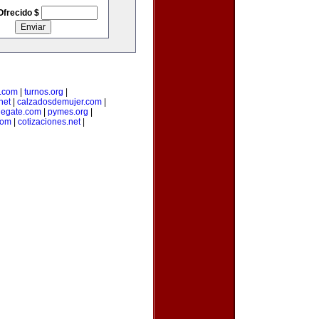
Ofrecido $
a.com
|
turnos.org
|
net
|
calzadosdemujer.com
|
degate.com
|
pymes.org
|
com
|
cotizaciones.net
|