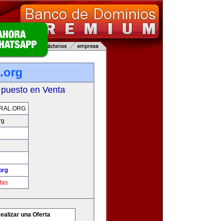
.org
 puesto en Venta
RAL.ORG
rg
org
tas
ealizar una Oferta