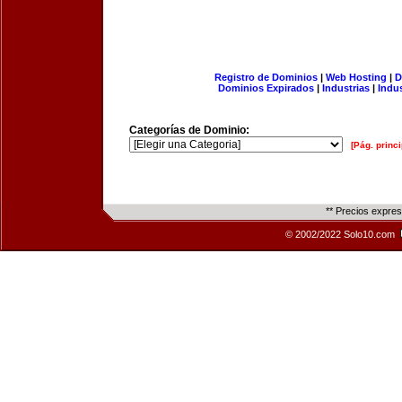
Registro de Dominios
|
Web Hosting
|
D
Dominios Expirados
|
Industrias
|
Indu
Categorías de Dominio:
[Pág. princi
** Precios expre
© 2002/2022 Solo10.com