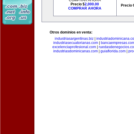
COMPRAR AHORA
Precio $
2,000.00
Precio 
COMPRAR AHORA
Otros dominios en venta:
industriasargentinas.biz
|
industriadominicana.c
industriasecuatorianas.com
|
bancaempresas.co
excelenciaprofesional.com
|
ruedasdenegocios.c
industriasdominicanas.com
|
guiaflorida.com
|
pro