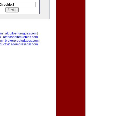
Ofrecido $
om
|
alquiloenuruguay.com
|
m
|
ofertasdeinmuebles.com
|
om
|
brokerpropiedades.com
|
ductividadempresarial.com
|