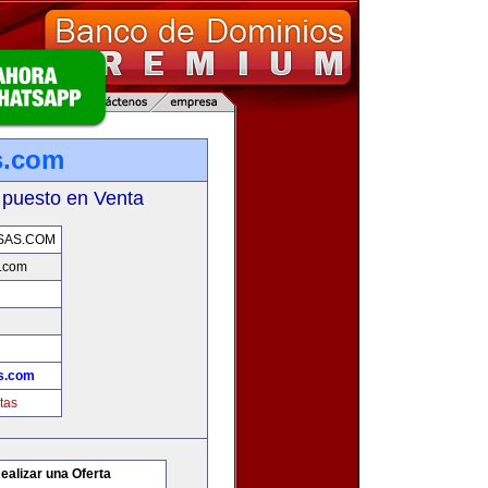
s.com
 puesto en Venta
SAS.COM
.com
s.com
tas
ealizar una Oferta