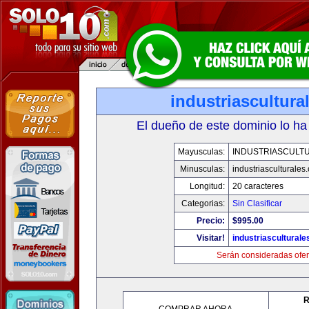
industriascultur
El dueño de este dominio lo ha
Mayusculas:
INDUSTRIASCULT
Minusculas:
industriasculturales
Longitud:
20 caracteres
Categorias:
Sin Clasificar
Precio:
$995.00
Visitar!
industriascultural
Serán consideradas ofer
R