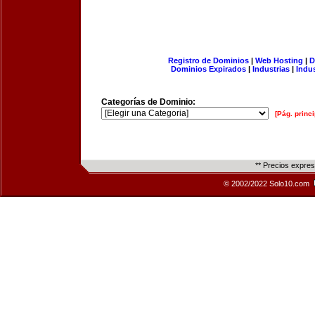
Registro de Dominios
|
Web Hosting
|
D
Dominios Expirados
|
Industrias
|
Indu
Categorías de Dominio:
[Pág. princi
** Precios expre
© 2002/2022 Solo10.com