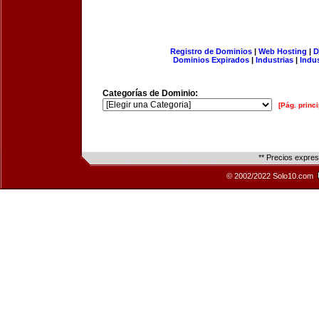
Registro de Dominios
|
Web Hosting
|
D
Dominios Expirados
|
Industrias
|
Indu
Categorías de Dominio:
[Pág. princi
** Precios expre
© 2002/2022 Solo10.com