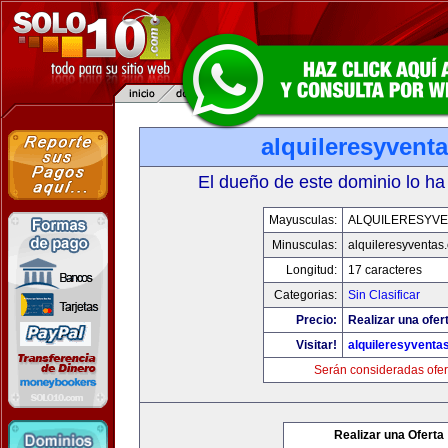
alquileresyvent
El dueño de este dominio lo ha
Mayusculas:
ALQUILERESYVE
Minusculas:
alquileresyventas
Longitud:
17 caracteres
Categorias:
Sin Clasificar
Precio:
Realizar una ofer
Visitar!
alquileresyventa
Serán consideradas ofer
Realizar una Oferta