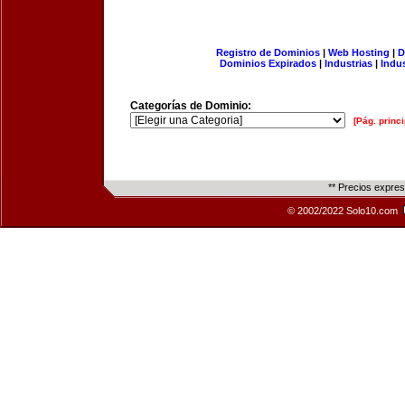
Registro de Dominios
|
Web Hosting
|
D
Dominios Expirados
|
Industrias
|
Indu
Categorías de Dominio:
[Pág. princi
** Precios expre
© 2002/2022 Solo10.com