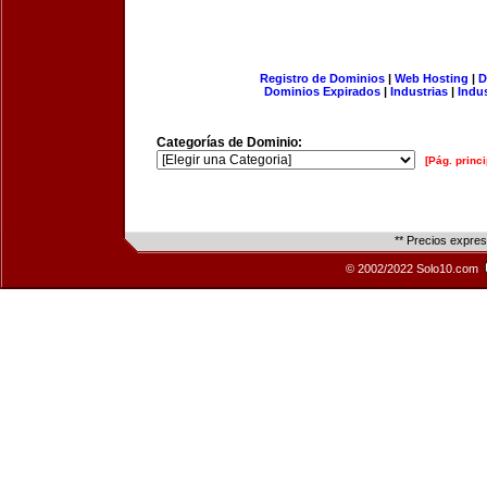
Registro de Dominios
|
Web Hosting
|
D
Dominios Expirados
|
Industrias
|
Indu
Categorías de Dominio:
[Pág. princi
** Precios expre
© 2002/2022 Solo10.com