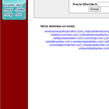
Precio Ofrecido $
Otros dominios en venta:
inversionesydesarrollos.com
|
marcainternacion
hotelescozumel.com
|
industriainmobiliaria
saltapropiedades.com
|
sociosvip.com
|
as
santafeventas.com
|
ventapropiedades.com
|
ar
consultaporinternet.com
|
maderasdechile.c
universidadpymes.co