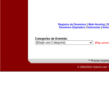
Registro de Dominios
|
Web Hosting
|
D
Dominios Expirados
|
Industrias
|
Indu
Categorías de Dominio:
[Pág. princi
** Precios expre
© 2002/2022 Solo10.com