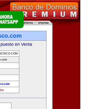
sco.com
 puesto en Venta
NCISCO.COM
o.com
sco.com
tas