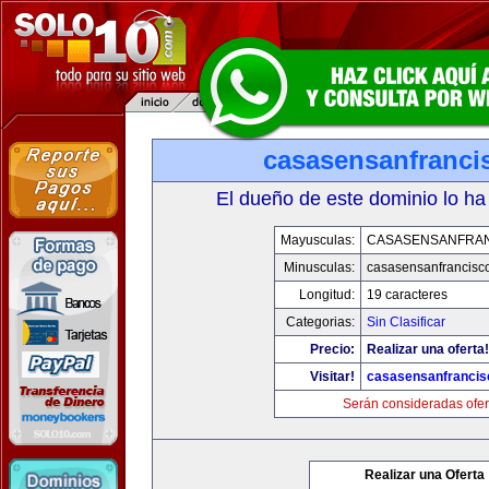
casasensanfranci
El dueño de este dominio lo ha
Mayusculas:
CASASENSANFRA
Minusculas:
casasensanfrancisc
Longitud:
19 caracteres
Categorias:
Sin Clasificar
Precio:
Realizar una oferta!
Visitar!
casasensanfranci
Serán consideradas ofer
Realizar una Oferta