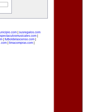
unicipio.com
|
susregalos.com
spectaculosmusicales.com
|
om
|
futboldelascenso.com
|
l.com
|
limacompras.com
|