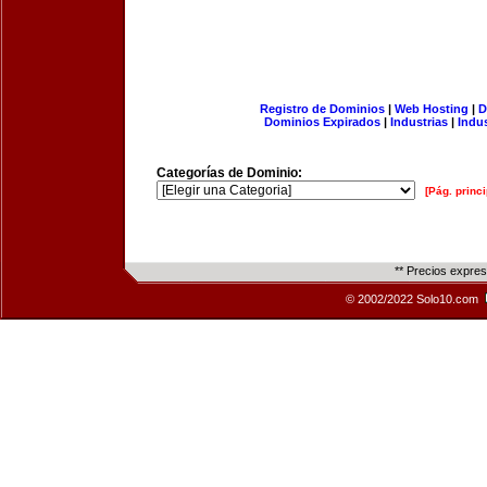
Registro de Dominios
|
Web Hosting
|
D
Dominios Expirados
|
Industrias
|
Indu
Categorías de Dominio:
[Pág. princi
** Precios expre
© 2002/2022 Solo10.com