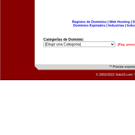
Registro de Dominios
|
Web Hosting
|
D
Dominios Expirados
|
Industrias
|
Indu
Categorías de Dominio:
[Pág. princi
** Precios expre
© 2002/2022 Solo10.com