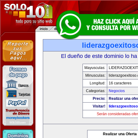
liderazgoexito
El dueño de este dominio lo ha
Mayusculas:
LIDERAZGOEXI
Minusculas:
liderazgoexitoso
Longitud:
16 caracteres
Categorias:
Negocios
Precio:
Realizar una ofer
Visitar!
liderazgoexitos
Serán consideradas ofer
Realizar una Oferta