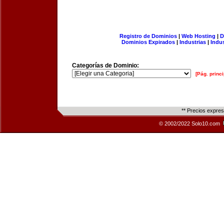
Registro de Dominios
|
Web Hosting
|
D
Dominios Expirados
|
Industrias
|
Indu
Categorías de Dominio:
[Pág. princi
** Precios expre
© 2002/2022 Solo10.com