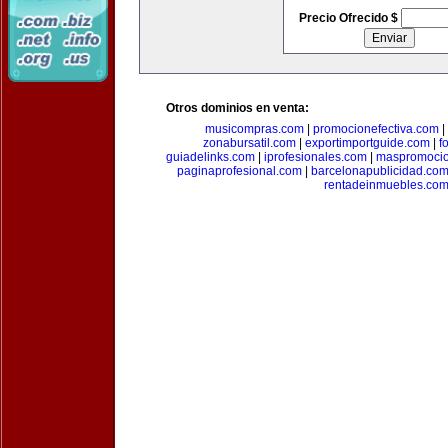
Precio Ofrecido $
Otros dominios en venta:
musicompras.com
|
promocionefectiva.com
|
zonabursatil.com
|
exportimportguide.com
|
f
guiadelinks.com
|
iprofesionales.com
|
maspromoci
paginaprofesional.com
|
barcelonapublicidad.co
rentadeinmuebles.co