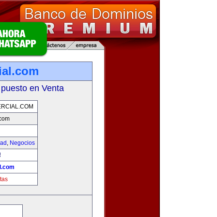
ial.com
 puesto en Venta
RCIAL.COM
.com
dad
,
Negocios
!
l.com
tas