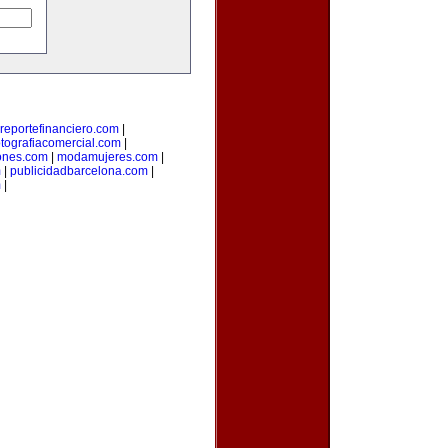
reportefinanciero.com
|
otografiacomercial.com
|
ones.com
|
modamujeres.com
|
m
|
publicidadbarcelona.com
|
m
|