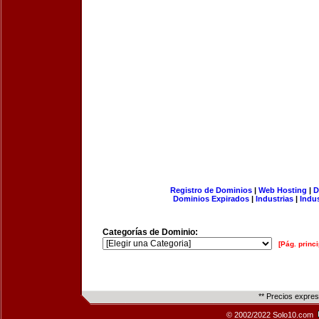
Registro de Dominios
|
Web Hosting
|
D
Dominios Expirados
|
Industrias
|
Indu
Categorías de Dominio:
[Pág. princi
** Precios expre
© 2002/2022 Solo10.com