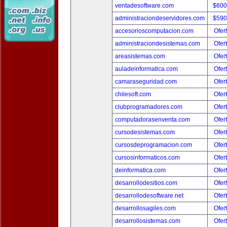
ventadesoftware.com
$600
administraciondeservidores.com
$590
accesorioscomputacion.com
Ofer
administraciondesistemas.com
Ofer
areasistemas.com
Ofer
auladeinformatica.com
Ofer
camaraseguridad.com
Ofer
chilesoft.com
Ofer
clubprogramadores.com
Ofer
computadorasenventa.com
Ofer
cursodesistemas.com
Ofer
cursosdeprogramacion.com
Ofer
cursosinformaticos.com
Ofer
deinformatica.com
Ofer
desarrollodesitios.com
Ofer
desarrollodesoftware.net
Ofer
desarrollosagiles.com
Ofer
desarrollosistemas.com
Ofer