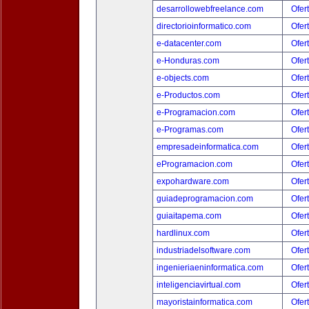
desarrollowebfreelance.com
Ofer
directorioinformatico.com
Ofer
e-datacenter.com
Ofer
e-Honduras.com
Ofer
e-objects.com
Ofer
e-Productos.com
Ofer
e-Programacion.com
Ofer
e-Programas.com
Ofer
empresadeinformatica.com
Ofer
eProgramacion.com
Ofer
expohardware.com
Ofer
guiadeprogramacion.com
Ofer
guiaitapema.com
Ofer
hardlinux.com
Ofer
industriadelsoftware.com
Ofer
ingenieriaeninformatica.com
Ofer
inteligenciavirtual.com
Ofer
mayoristainformatica.com
Ofer