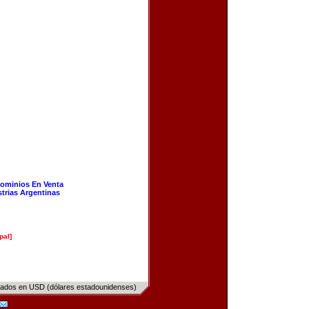
ominios En Venta
strias Argentinas
pal]
sados en USD (dólares estadounidenses)