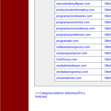
mercadodelsoftware.com
Ofer
productosdeinformatica.com
Ofer
programaciondewebs.com
Ofer
programacionenred.com
Ofer
programacionysistemas.com
Ofer
programasysistemas.com
Ofer
programate.com
Ofer
softwaredenegocios.com
Ofer
soloprogramacion.com
Ofer
UnixFocus.com
Ofer
ventadehardware.com
Ofer
ventadeprogramas.com
Ofer
zonasistemas.com
Ofer
<< Categoria Anterior (InformaciÃ³n y
Noticias)