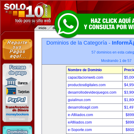
Dominios de la Categoría -
InformÃ¡
57 dominios en esta categ
Mostrando 1 de 57
Nombre de Dominio
Preci
capacitacionweb.com
$5,00
productosdigitales.com
$4,95
desarrollodevideojuegos.com
$3,90
guialinux.com
$1,80
desarrolloagil.com
$1,49
e-Afiliados.com
$899
eAfiliados.com
$899
e-Soporte.com
$800